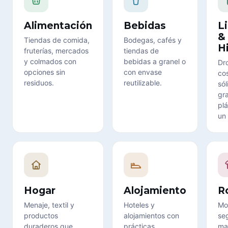
Alimentación
Bebidas
L
&
Tiendas de comida,
Bodegas, cafés y
H
fruterías, mercados
tiendas de
y colmados con
bebidas a granel o
Dr
opciones sin
con envase
co
residuos.
reutilizable.
sól
gra
plá
un 
Hogar
Alojamiento
R
Menaje, textil y
Hoteles y
Mo
productos
alojamientos con
se
duraderos que
prácticas
ma