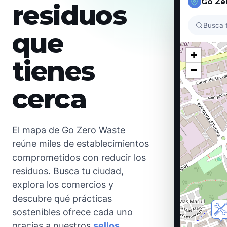
Go Ze
residuos
Busca 
que
tienes
cerca
El mapa de Go Zero Waste
reúne miles de establecimientos
comprometidos con reducir los
residuos. Busca tu ciudad,
explora los comercios y
descubre qué prácticas
sostenibles ofrece cada uno
gracias a nuestros
sellos
.